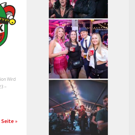
ion Wird
23 –
 Seite »