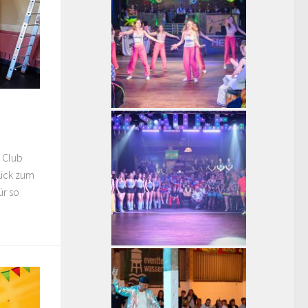
 Club
rück zum
ür so