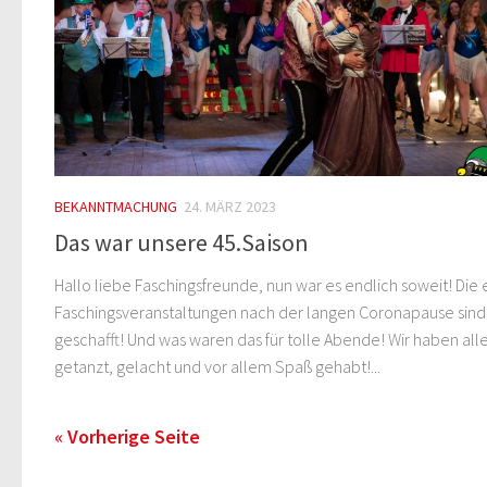
BEKANNTMACHUNG
24. MÄRZ 2023
Das war unsere 45.Saison
Hallo liebe Faschingsfreunde, nun war es endlich soweit! Die 
Faschingsveranstaltungen nach der langen Coronapause sind
geschafft! Und was waren das für tolle Abende! Wir haben all
getanzt, gelacht und vor allem Spaß gehabt!...
« Vorherige Seite