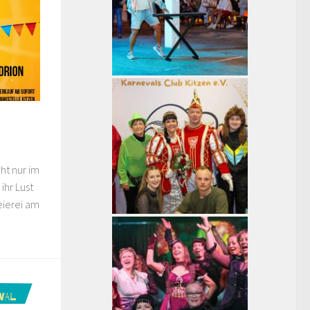
ht nur im
ihr Lust
eierei am