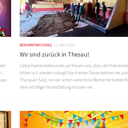
BEKANNTMACHUNG
11. MAI 2024
Wir sind zurück in Thesau!
jahr
Liebe Karnevalsfreunde,wir freuen uns, dass der Karnevals
n,
Kitzen e.V. wieder loslegt! Nach einer Pause kehren wir zu
esau
Thesauer Saal, wo wir schon viele tolle Momente hatten.F
eine wichtige Veranstaltung müssen wir...