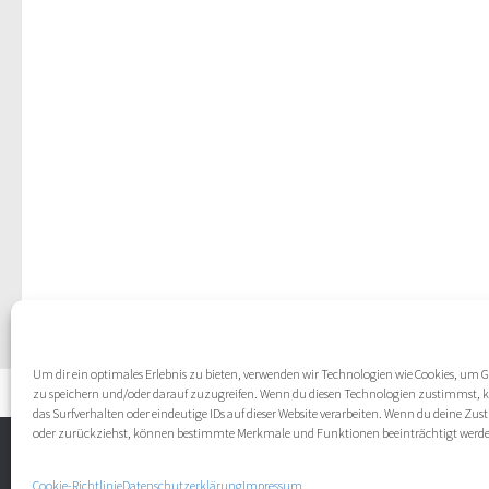
Um dir ein optimales Erlebnis zu bieten, verwenden wir Technologien wie Cookies, um
Termine & Kartenverkauf
zu speichern und/oder darauf zuzugreifen. Wenn du diesen Technologien zustimmst, 
das Surfverhalten oder eindeutige IDs auf dieser Website verarbeiten. Wenn du deine Zu
oder zurückziehst, können bestimmte Merkmale und Funktionen beeinträchtigt werd
Präsentiert von
- Entworfen mit dem
Hueman-Theme
Cookie-Richtlinie
Datenschutzerklärung
Impressum