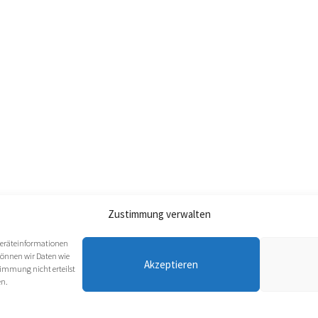
Zustimmung verwalten
 Geräteinformationen
Prinzenpaare
Galerie
Bilder Jugendfasching
Imp
können wir Daten wie
Akzeptieren
stimmung nicht erteilst
en.