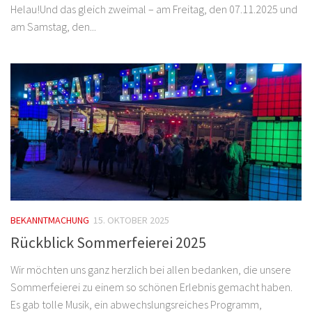
Helau!Und das gleich zweimal – am Freitag, den 07.11.2025 und
am Samstag, den...
BEKANNTMACHUNG
15. OKTOBER 2025
Rückblick Sommerfeierei 2025
Wir möchten uns ganz herzlich bei allen bedanken, die unsere
Sommerfeierei zu einem so schönen Erlebnis gemacht haben.
Es gab tolle Musik, ein abwechslungsreiches Programm,