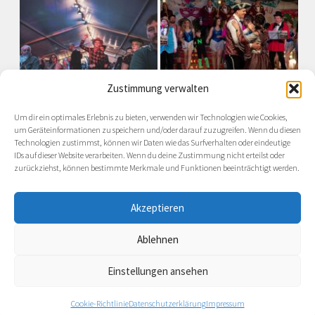
Zustimmung verwalten
Um dir ein optimales Erlebnis zu bieten, verwenden wir Technologien wie Cookies,
um Geräteinformationen zu speichern und/oder darauf zuzugreifen. Wenn du diesen
Technologien zustimmst, können wir Daten wie das Surfverhalten oder eindeutige
IDs auf dieser Website verarbeiten. Wenn du deine Zustimmung nicht erteilst oder
zurückziehst, können bestimmte Merkmale und Funktionen beeinträchtigt werden.
Akzeptieren
Ablehnen
Präsentiert von
- Entworfen mit dem
Hueman-Theme
Einstellungen ansehen
Cookie-Richtlinie
Datenschutzerklärung
Impressum