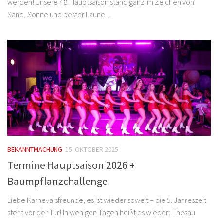
werden! Unsere 48. Hauptsaison stand ganz im Zeichen von
Sand, Sonne und bester Laune....
BEKANNTMACHUNG
15. OKTOBER 2025
Termine Hauptsaison 2026 +
Baumpflanzchallenge
Liebe Karnevalsfreunde, es ist wieder soweit – die 5. Jahreszeit
steht vor der Tür! In wenigen Tagen heißt es wieder: Thesau