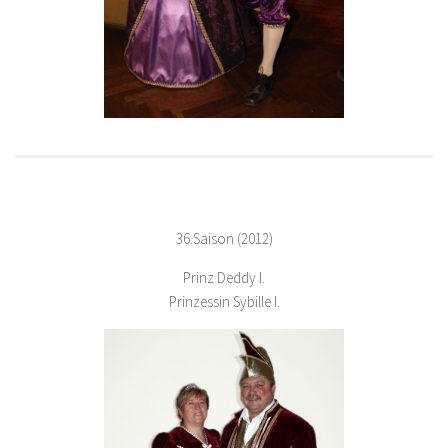
36.Saison (2012)
Prinz Deddy I.
Prinzessin Sybille I.