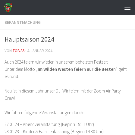
Zum Inhalt springen
BEKANNTMACHUNG
Hauptsaison 2024
VON
TOBIAS
·
4. JANUAR 2024
Auch 2024 feiern wir wieder in unserem beheizten Festzelt.
Unter dem Motto „
Im Wilden Westen feiern nur die Besten
“ geht
es rund.
Neu ist in diesem Jahr unser DJ: Wir feiern mit der Zoom Air Party
Crew!
Wir führen folgende Veranstaltungen durch:
27.01.24 – Abendveranstaltung (Beginn 19:11 Uhr)
28.01.23 – Kinder & Familienfasching (Beginn 14:30 Uhr)