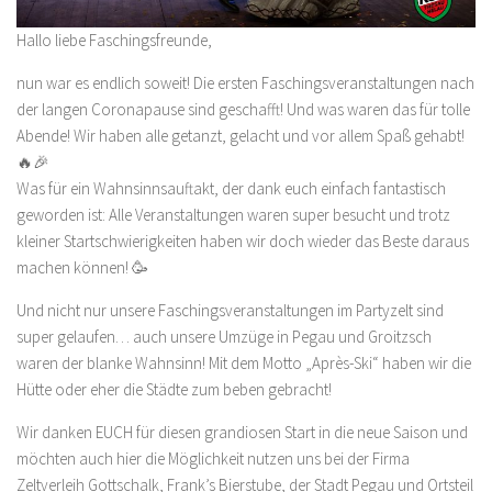
Hallo liebe Faschingsfreunde,
nun war es endlich soweit! Die ersten Faschingsveranstaltungen nach
der langen Coronapause sind geschafft! Und was waren das für tolle
Abende! Wir haben alle getanzt, gelacht und vor allem Spaß gehabt!
🔥🎉
Was für ein Wahnsinnsauftakt, der dank euch einfach fantastisch
geworden ist: Alle Veranstaltungen waren super besucht und trotz
kleiner Startschwierigkeiten haben wir doch wieder das Beste daraus
machen können! 🥳
Und nicht nur unsere Faschingsveranstaltungen im Partyzelt sind
super gelaufen… auch unsere Umzüge in Pegau und Groitzsch
waren der blanke Wahnsinn! Mit dem Motto „Après-Ski“ haben wir die
Hütte oder eher die Städte zum beben gebracht!
Wir danken EUCH für diesen grandiosen Start in die neue Saison und
möchten auch hier die Möglichkeit nutzen uns bei der Firma
Zeltverleih Gottschalk, Frank’s Bierstube, der Stadt Pegau und Ortsteil