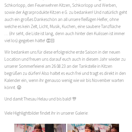
Schkorlopp, den Feuerwehren Kitzen, Schkorlopp und Werben,
sowie der Agrarprodukte Kitzen e.G. zu bedanken! Und natürlich geht
auch ein großes Dankeschön an all unsere fleißigen Helfer, ohne
welche es kein Zelt, Licht, Musik, Kuchen, eine saubere Tanzfläche
… (ihr seht, die Liste ist lang, denn auch hinter den Kulissen ist immer
viel los) gegeben hätte! 👏🏻
Wir bedanken uns für diese erfolgreiche erste Saison in der neuen
Location und freuen uns darauf euch auch in diesem Jahr wieder zu
unserer Sommerfeierei am 26.08.23 an der Tankstelle in Kitzen
begrüßen zu dürfen! Also haltet es euch frei und tragt es direkt in den
Kalender ein, wenn ihr genauso wenig wie wir bis November warten
könnt. 😛
Und damit Thesau Helau und bis bald! 🎊
Viele Highlightbilder findet ihr in unserer Galerie: