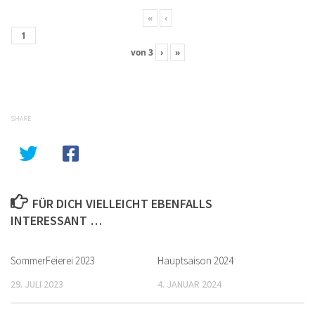
«
‹
von
3
›
»
SHARE
FÜR DICH VIELLEICHT EBENFALLS
INTERESSANT …
SommerFeierei 2023
Hauptsaison 2024
29. JULI 2023
4. JANUAR 2024