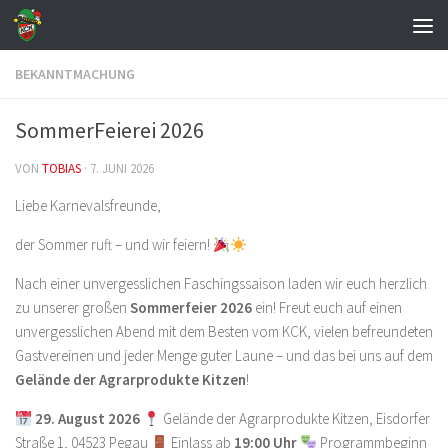
Zum Inhalt springen
BEKANNTMACHUNG
SommerFeierei 2026
VON
TOBIAS
·
7. JUNI 2026
Liebe Karnevalsfreunde,
der Sommer ruft – und wir feiern!
Nach einer unvergesslichen Faschingssaison laden wir euch herzlich
zu unserer großen
Sommerfeier 2026
ein! Freut euch auf einen
unvergesslichen Abend mit dem Besten vom KCK, vielen befreundeten
Gastvereinen und jeder Menge guter Laune – und das bei uns auf dem
Gelände der Agrarprodukte Kitzen
!
29. August 2026
Gelände der Agrarprodukte Kitzen, Eisdorfer
Straße 1, 04523 Pegau
Einlass ab
19:00 Uhr
Programmbeginn