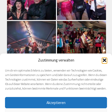
Zustimmung verwalten
Um dir ein optimales Erlebnis zu bieten, verwenden wir Technologien wie Cookies,
um Geräteinformationen zu speichern und/oder darauf zuzugreifen. Wenn du diesen
Technologien zustimmst, können wir Daten wie das Surfverhalten oder eindeutige
IDs auf dieser Website verarbeiten. Wenn du deine Zustimmung nicht erteilst oder
zurückziehst, können bestimmte Merkmale und Funktionen beeinträchtigt werden.
Akzeptieren