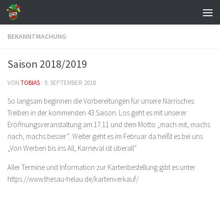
Zum Inhalt springen
BEKANNTMACHUNG
Saison 2018/2019
VON
TOBIAS
·
9. SEPTEMBER 2018
So langsam beginnen die Vorbereitungen für unsere Närrisches
Treiben in der kommenden 43.Saison. Los geht es mit unserer
Eröffnungsveranstaltung am 17.11 und dem Motto „mach mit, machs
nach, machs besser“. Weiter geht es im Februar da heißt es bei uns
„Von Werben bis ins All, Karneval ist überall“
Aller Termine und Information zur Kartenbestellung gibt es unter
https://www.thesau-helau.de/kartenverkauf/