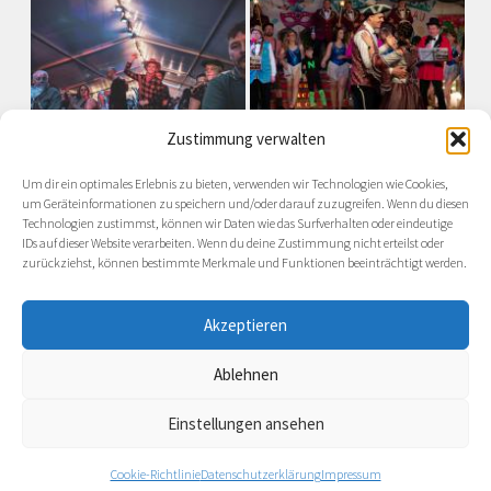
Zustimmung verwalten
Um dir ein optimales Erlebnis zu bieten, verwenden wir Technologien wie Cookies,
um Geräteinformationen zu speichern und/oder darauf zuzugreifen. Wenn du diesen
Technologien zustimmst, können wir Daten wie das Surfverhalten oder eindeutige
IDs auf dieser Website verarbeiten. Wenn du deine Zustimmung nicht erteilst oder
zurückziehst, können bestimmte Merkmale und Funktionen beeinträchtigt werden.
Akzeptieren
Ablehnen
Präsentiert von
- Entworfen mit dem
Hueman-Theme
Einstellungen ansehen
Cookie-Richtlinie
Datenschutzerklärung
Impressum