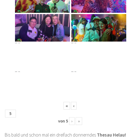
«
‹
von
5
›
»
Bis bald und schon mal ein dreifach donnerndes
Thesau Helau!