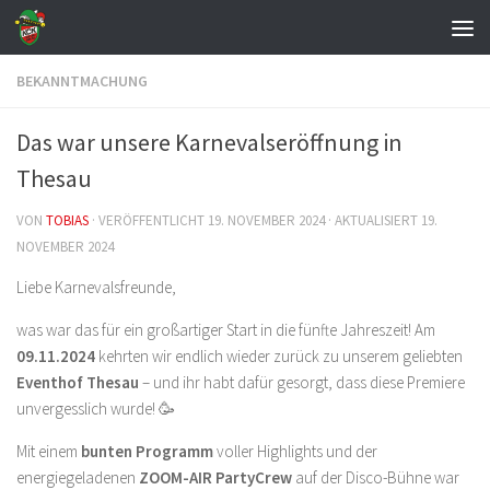
Zum Inhalt springen
BEKANNTMACHUNG
Das war unsere Karnevalseröffnung in
Thesau
VON
TOBIAS
· VERÖFFENTLICHT
19. NOVEMBER 2024
· AKTUALISIERT
19.
NOVEMBER 2024
Liebe Karnevalsfreunde,
was war das für ein großartiger Start in die fünfte Jahreszeit! Am
09.11.2024
kehrten wir endlich wieder zurück zu unserem geliebten
Eventhof Thesau
– und ihr habt dafür gesorgt, dass diese Premiere
unvergesslich wurde! 🥳
Mit einem
bunten Programm
voller Highlights und der
energiegeladenen
ZOOM-AIR PartyCrew
auf der Disco-Bühne war