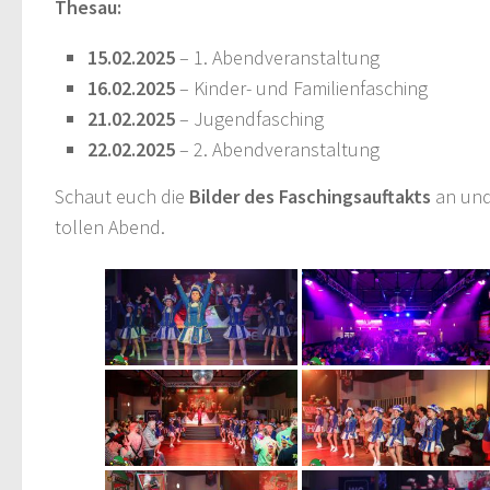
Thesau:
15.02.2025
– 1. Abendveranstaltung
16.02.2025
– Kinder- und Familienfasching
21.02.2025
– Jugendfasching
22.02.2025
– 2. Abendveranstaltung
Schaut euch die
Bilder des Faschingsauftakts
an und
tollen Abend.