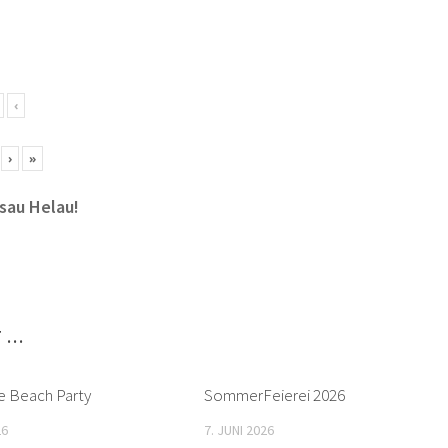
‹
5
›
»
sau Helau!
T …
e Beach Party
SommerFeierei 2026
26
7. JUNI 2026