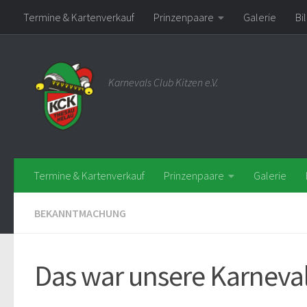
Termine & Kartenverkauf
Prinzenpaare
Galerie
Bi
Zum Inhalt springen
Karnevals Club Kitzen e.V.
Termine & Kartenverkauf
Prinzenpaare
Galerie
BEKANNTMACHUNG
Das war unsere Karneva