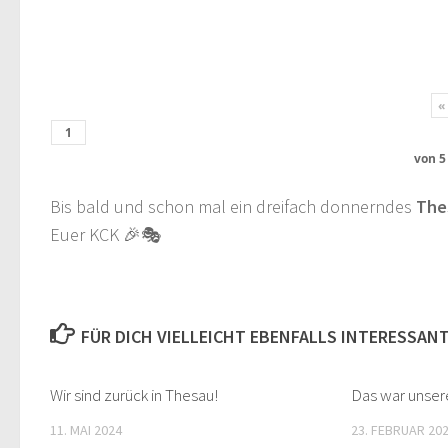
«
von
Bis bald und schon mal ein dreifach donnerndes
The
Euer KCK 🎉🎭
FÜR DICH VIELLEICHT EBENFALLS INTERESSAN
Wir sind zurück in Thesau!
Das war unser
11. MAI 2024
23. FEBRUAR 20