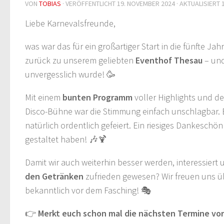
VON
TOBIAS
· VERÖFFENTLICHT
19. NOVEMBER 2024
· AKTUALISIERT
Liebe Karnevalsfreunde,
was war das für ein großartiger Start in die fünfte Jah
zurück zu unserem geliebten
Eventhof Thesau
– und
unvergesslich wurde! 🥳
Mit einem
bunten Programm
voller Highlights und d
Disco-Bühne war die Stimmung einfach unschlagbar. 
natürlich ordentlich gefeiert. Ein riesiges Dankesch
gestaltet haben! 🎶🍹
Damit wir auch weiterhin besser werden, interessiert u
den Getränken
zufrieden gewesen? Wir freuen uns ü
bekanntlich vor dem Fasching! 🎭
👉
Merkt euch schon mal die nächsten Termine vor (