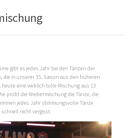
mischung
üme gibt es jedes Jahr bei den Tänzen der
 die in unserer 35. Saison aus den früheren
t heute eine wirklich tolle Mischung aus 13
he probt die Weibermischung die Tänze, die
 kommen jedes Jahr stimmungsvolle Tänze
schnell nicht vergisst.