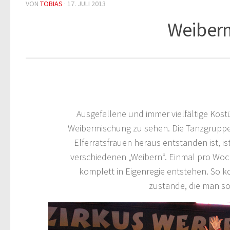
VON
TOBIAS
·
17. JULI 2013
Weiber
Ausgefallene und immer vielfältige Kost
Weibermischung zu sehen. Die Tanzgruppe,
Elferratsfrauen heraus entstanden ist, is
verschiedenen „Weibern“. Einmal pro Woc
komplett in Eigenregie entstehen. So
zustande, die man so 