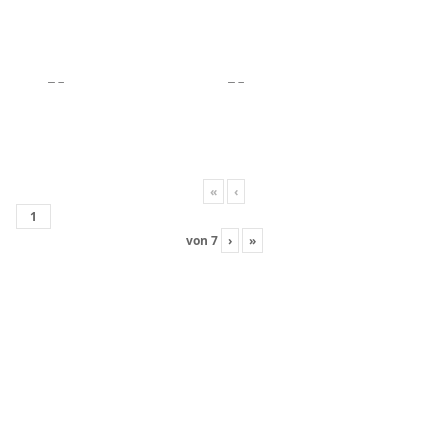
«
‹
von
7
›
»