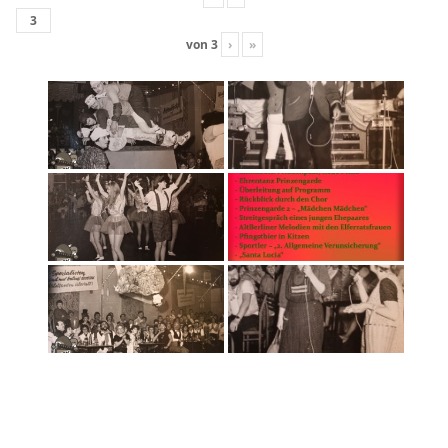
von
3
›
»