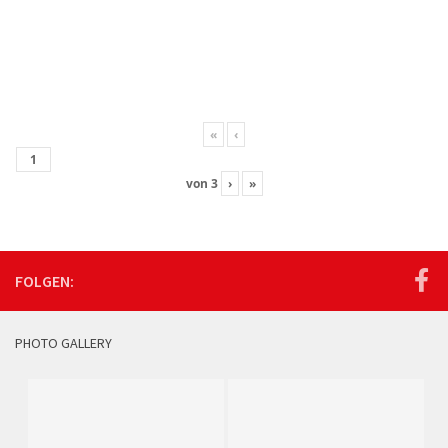
«
‹
von
3
›
»
FOLGEN:
PHOTO GALLERY