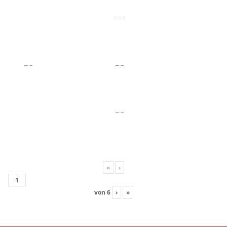
«
‹
von
6
›
»