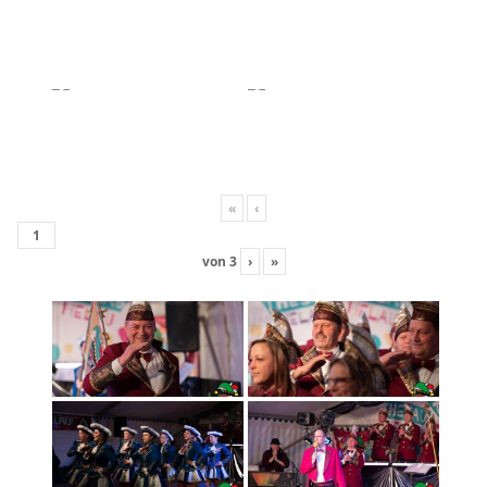
«
‹
von
3
›
»