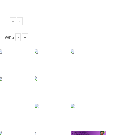
«
‹
von
2
›
»