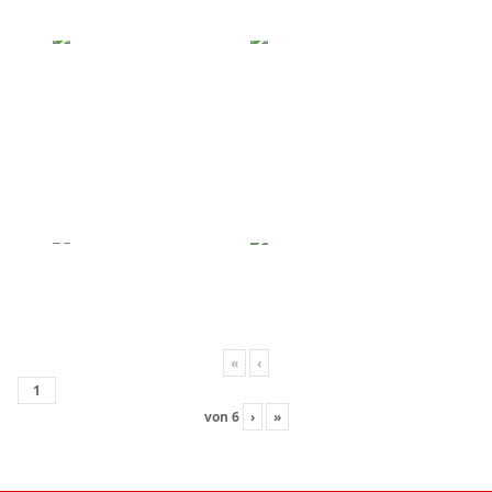
«
‹
von
6
›
»