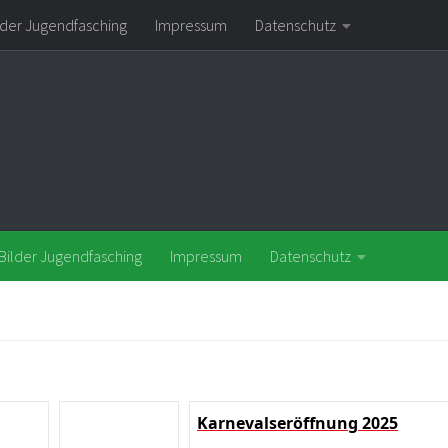
lder Jugendfasching
Impressum
Datenschutz
Bilder Jugendfasching
Impressum
Datenschutz
Karnevalseröffnung 2025