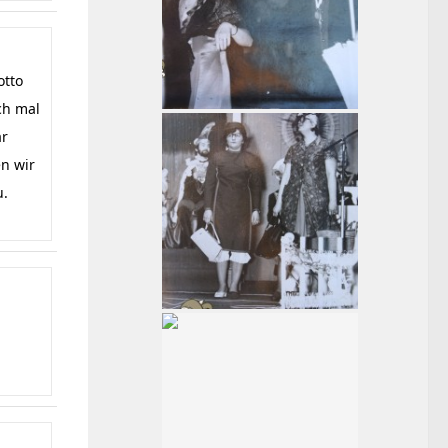
otto
ch mal
ar
en wir
u.