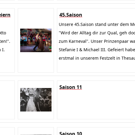
eiern
45.Saison
Unsere 45.Saison stand unter dem M
tto
"Wird der Alltag dir zur Qual, geh do
en!".
zum Karneval". Unser Prinzenpaar w
 I.
Stefanie I & Michael III. Gefeiert hab
m
erstmal in unserem Festzelt in Thesa
Saison 11
Saison 10