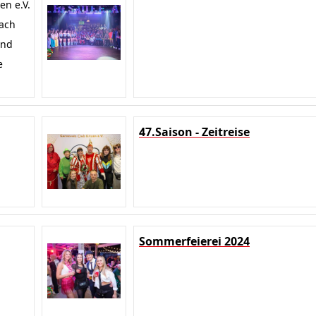
en e.V.
each
and
e
47.Saison - Zeitreise
Sommerfeierei 2024