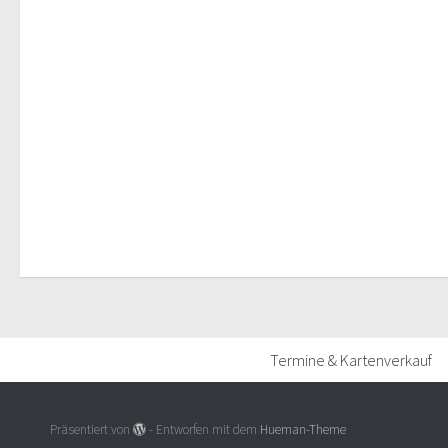
Termine & Kartenverkauf
Präsentiert von
- Entworfen mit dem
Hueman-Theme