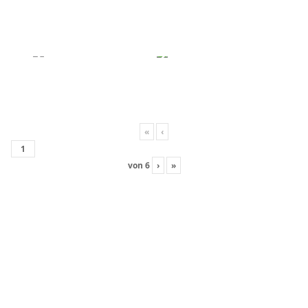
«
‹
von
6
›
»