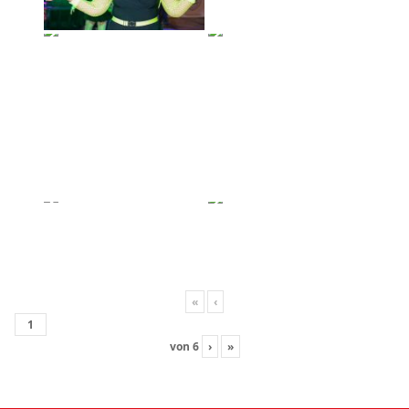
«
‹
von
6
›
»