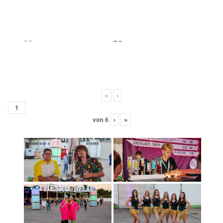
«
‹
von
6
›
»