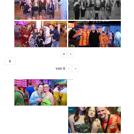
«
‹
von
6
›
»