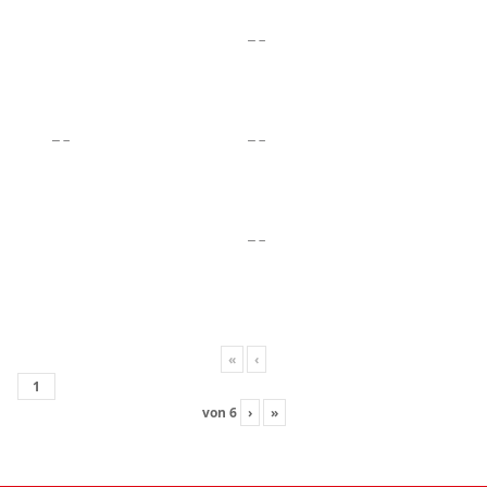
«
‹
von
6
›
»