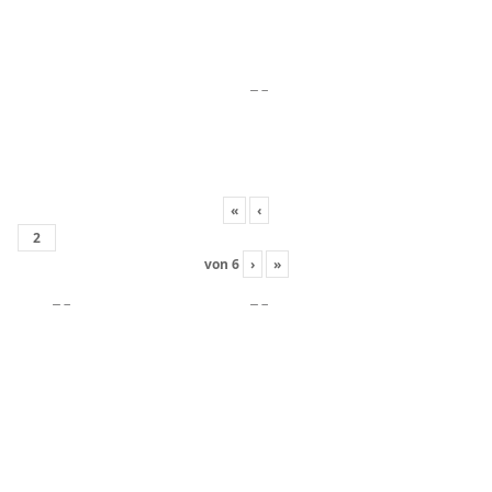
«
‹
von
6
›
»