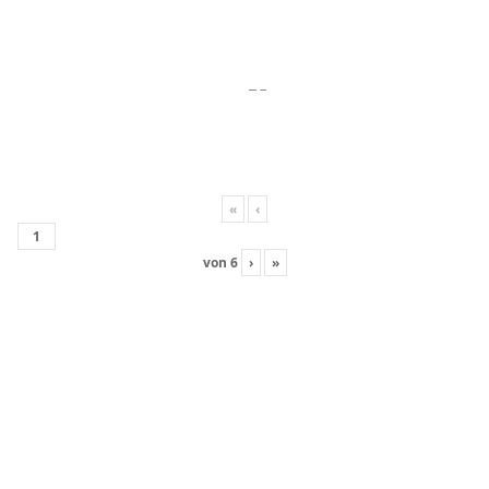
«
‹
von
6
›
»