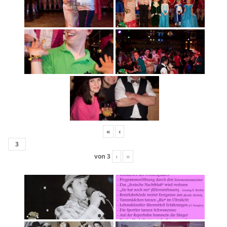
«
‹
von
3
›
»