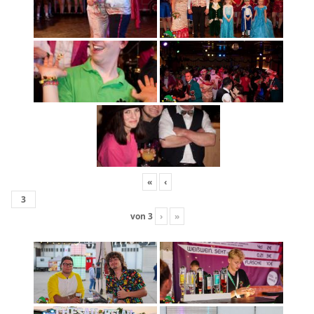
«
‹
von
3
›
»