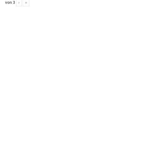
von
3
›
»