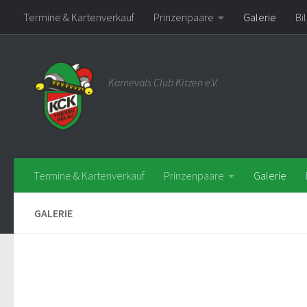
Termine & Kartenverkauf
Prinzenpaare
Galerie
Bi
Zum Inhalt springen
Karnevals Club Kitzen e.V.
Termine & Kartenverkauf
Prinzenpaare
Galerie
GALERIE